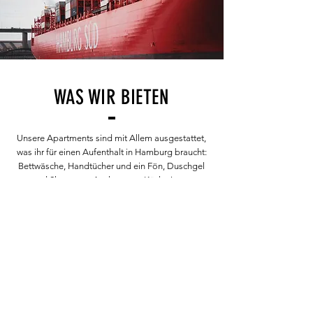
WAS WIR BIETEN
Unsere Apartments sind mit Allem ausgestattet,
was ihr für einen Aufenthalt in Hamburg braucht:
Bettwäsche, Handtücher und ein Fön, Duschgel
und Shampoo. Auch unsere Küche ist so
ausgestattet, dass ihr nur noch frische Zutaten
braucht um loszulegen.
Reisen Kinder mit? Kein Problem! Jedes
Apartment verfügt über Reisebett, Hochstuhl und
eine Kiste mit Spielsachen. Wenn ihr sonst etwas
braucht, sprecht uns gerne an!